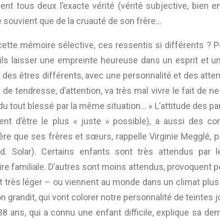
 disent tous deux l’exacte vérité (vérité subjective, bien
se souvient que de la cruauté de son frère…
tte mémoire sélective, ces ressentis si différents ? Po
-ils laisser une empreinte heureuse dans un esprit et un
 êtres différents, avec une personnalité et des attente
 tendresse, d’attention, va très mal vivre le fait de ne
du tout blessé par la même situation… » L’attitude des pa
t d’être le plus « juste » possible), a aussi des c
que ses frères et sœurs, rappelle Virginie Megglé, ps
éd. Solar). Certains enfants sont très attendus par
ire familiale. D’autres sont moins attendus, provoquent po
t très léger – ou viennent au monde dans un climat plus d
on grandit, qui vont colorer notre personnalité de teinte
8 ans, qui a connu une enfant difficile, explique sa de