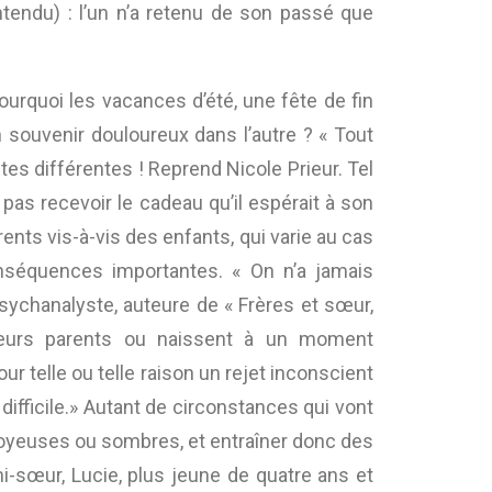
 entendu) : l’un n’a retenu de son passé que
urquoi les vacances d’été, une fête de fin
 souvenir douloureux dans l’autre ? « Tout
s différentes ! Reprend Nicole Prieur. Tel
 pas recevoir le cadeau qu’il espérait à son
rents vis-à-vis des enfants, qui varie au cas
onséquences importantes. « On n’a jamais
ychanalyste, auteure de « Frères et sœur,
 leurs parents ou naissent à un moment
ur telle ou telle raison un rejet inconscient
ifficile.» Autant de circonstances qui vont
s joyeuses ou sombres, et entraîner donc des
mi-sœur, Lucie, plus jeune de quatre ans et