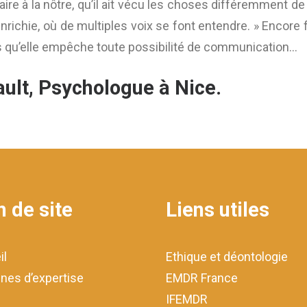
aire à la nôtre, qu’il ait vécu les choses différemment de
enrichie, où de multiples voix se font entendre. » Encore 
es qu’elle empêche toute possibilité de communication…
ult, Psychologue à Nice.
n de site
Liens utiles
il
Ethique et déontologie
nes d’expertise
EMDR France
IFEMDR