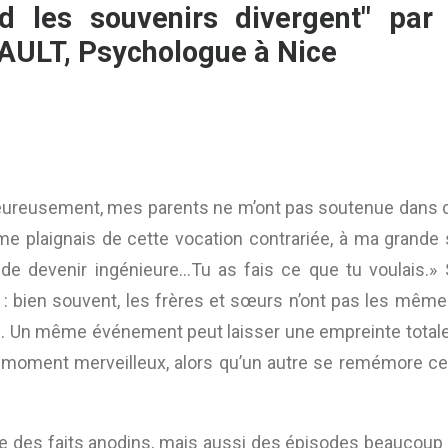
d les souvenirs divergent" par P
AULT, Psychologue à Nice
eureu
sement, mes parents ne m’ont pas soutenue dans d
me plaignais de cette vocation contrariée, à ma grande sœ
rs de devenir ingénieure…Tu as fais ce que tu voulais
: bien souvent, les frères et sœurs n’ont pas les même
r). Un même événement peut laisser une empreinte total
un moment merveilleux, alors qu’un autre se remémore 
e des faits anodins, mais aussi des épisodes beaucoup p