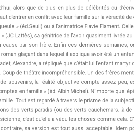
rd’hui, alors que de plus en plus de célébrités ou d’écr
ut d’entrer en conflit avec leur famille sur la véracité d
ueule » (éd.Seuil) ou à l’animatrice Flavie Flament. Cel
 (JC Lattès), sa génitrice de l’avoir quasiment livrée au
 cause par son frère. Enfin ces dernières semaines, on a
), roman glaçant dans lequel il explique avoir été un enfa
adet, Alexandre, a répliqué que c’était lui l’enfant marty
Coup de théâtre incompréhensible. Un des frères ment-il 
e de souvenirs, la réalité objective compte assez peu, 
omptes en famille » (éd. Albin Michel). N’importe quel ép
lle. Tout est regardé à travers le prisme de la subjectivi
ons des verts paradis (ou des verts cauchemars…à de l
ienne, c’est qu’elle a vécu les choses comme cela. C’est «
ontraire, sa version est tout aussi acceptable. Idem po