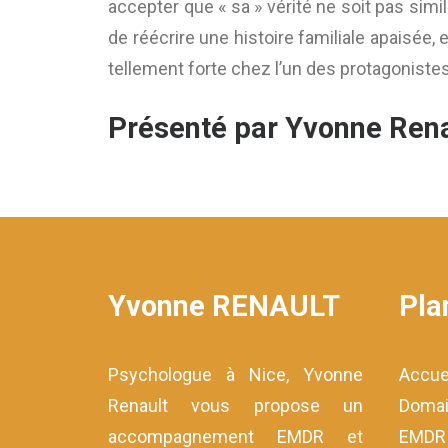
accepter que « sa » vérité ne soit pas simil
de réécrire une histoire familiale apaisée, 
tellement forte chez l’un des protagonist
Présenté par Yvonne Rena
Yvonne RENAULT
Pla
Psychologue à Nice, Yvonne
Accue
Renault vous propose un
Domai
accompagnement EMDR et
EMDR