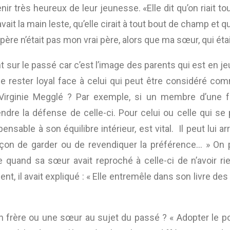
ir très heureux de leur jeunesse. «Elle dit qu’on riait tou
t la main leste, qu’elle cirait à tout bout de champ et qu
re n’était pas mon vrai père, alors que ma sœur, qui était 
 sur le passé car c’est l’image des parents qui est en jeu.
e rester loyal face à celui qui peut être considéré com
Virginie Megglé ? Par exemple, si un membre d’une fra
re la défense de celle-ci. Pour celui ou celle qui se 
nsable à son équilibre intérieur, est vital. Il peut lui ar
façon de garder ou de revendiquer la préférence… » On 
quand sa sœur avait reproché à celle-ci de n’avoir rien
nt, il avait expliqué : « Elle entremêle dans son livre 
 frère ou une sœur au sujet du passé ? « Adopter le poi